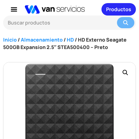
Productos
Inicio
/
Almacenamiento
/
HD
/ HD Externo Seagate
500GB Expansion 2.5″ STEA500400 – Preto