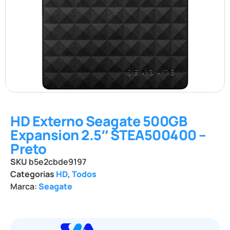
HD Externo Seagate 500GB
Expansion 2.5″ STEA500400 –
Preto
SKU
b5e2cbde9197
Categorias
HD
,
Todos
Marca:
Seagate