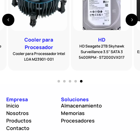
Cooler para
HD
e
HD Seagate 2TB Skyhawk
Procesador
Surveillance 3.5" SATA 3
E
Cooler para Processador Intel
5400RPM - ST2000VX017
LGA M23901-001
Empresa
Soluciones
Inicio
Almacenamiento
Nosotros
Memorias
Productos
Procesadores
Contacto