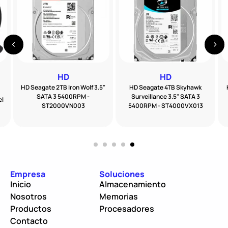
HD
HD
HD Seagate 2TB Iron Wolf 3.5"
HD Seagate 4TB Skyhawk
SATA 3 5400RPM -
Surveillance 3.5" SATA 3
el
ST2000VN003
5400RPM - ST4000VX013
Empresa
Soluciones
Inicio
Almacenamiento
Nosotros
Memorias
Productos
Procesadores
Contacto