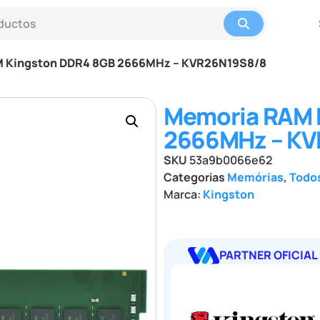
M Kingston DDR4 8GB 2666MHz – KVR26N19S8/8
Memoria RAM 
2666MHz – K
SKU
53a9b0066e62
Categorias
Memórias
,
Todo
Marca:
Kingston
PARTNER OFICIAL