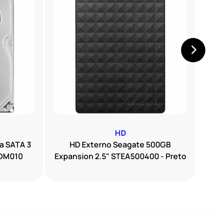
HD
a SATA 3
HD Externo Seagate 500GB
0DM010
Expansion 2.5" STEA500400 - Preto
Su