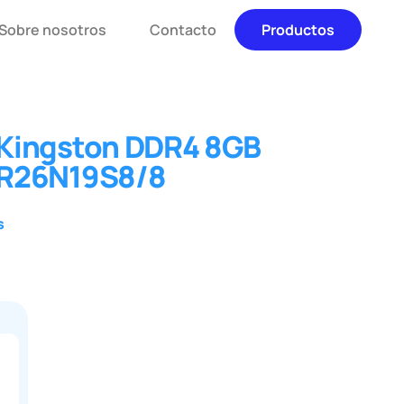
Sobre nosotros
Contacto
Productos
Kingston DDR4 8GB
VR26N19S8/8
s