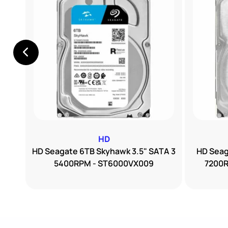
HD
ouch
HD Seagate 6TB Skyhawk 3.5" SATA 3
HD Seag
5400RPM - ST6000VX009
7200R