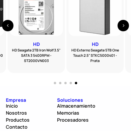
HD
HD
HD Seagate 2TB Iron Wolf 3.5"
HD Externo Seagate 5TB One
00
SATA 3 5400RPM -
Touch 2.5" STKC5000401 -
ST2000VN003
Prata
Empresa
Soluciones
Inicio
Almacenamiento
Nosotros
Memorias
Productos
Procesadores
Contacto