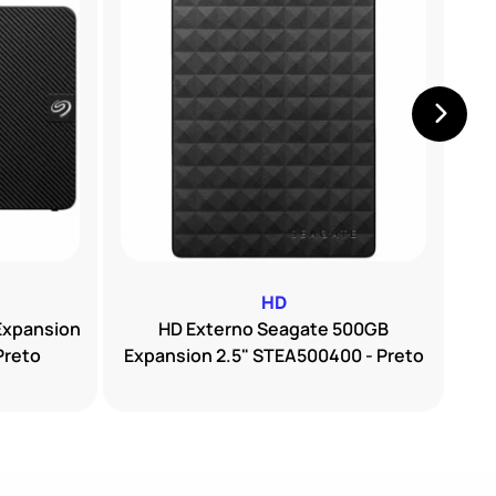
HD
Expansion
HD Externo Seagate 500GB
HD
Preto
Expansion 2.5" STEA500400 - Preto
S