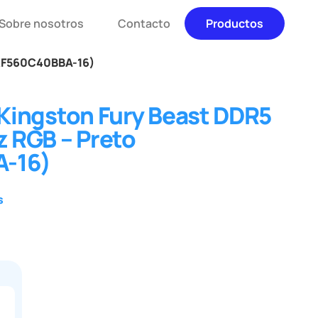
Sobre nosotros
Contacto
Productos
(KF560C40BBA-16)
ingston Fury Beast DDR5
 RGB – Preto
-16)
s