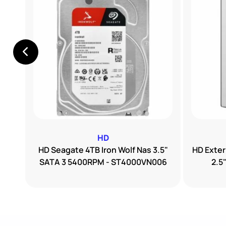
HD
A 3
HD Seagate 4TB Iron Wolf Nas 3.5"
HD Exte
0
SATA 3 5400RPM - ST4000VN006
2.5