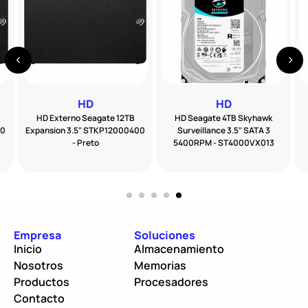
HD
HD
HD Externo Seagate 12TB
HD Seagate 4TB Skyhawk
00
Expansion 3.5" STKP12000400
Surveillance 3.5" SATA 3
- Preto
5400RPM - ST4000VX013
Empresa
Soluciones
Inicio
Almacenamiento
Nosotros
Memorias
Productos
Procesadores
Contacto