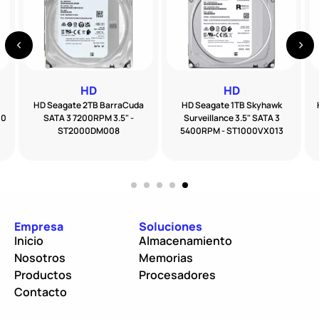
HD
HD
HD Seagate 2TB BarraCuda
HD Seagate 1TB Skyhawk
00
SATA 3 7200RPM 3.5" -
Surveillance 3.5" SATA 3
ST2000DM008
5400RPM - ST1000VX013
Empresa
Soluciones
Inicio
Almacenamiento
Nosotros
Memorias
Productos
Procesadores
Contacto