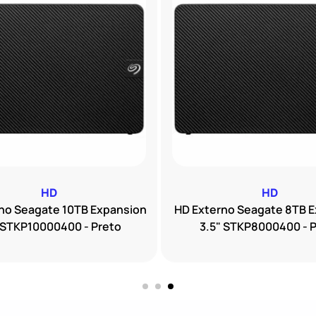
HD
HD
no Seagate 10TB Expansion
HD Externo Seagate 8TB 
 STKP10000400 - Preto
3.5" STKP8000400 - 