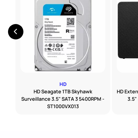
HD
ion
HD Seagate 1TB Skyhawk
HD Exter
Surveillance 3.5" SATA 3 5400RPM -
3.5"
ST1000VX013