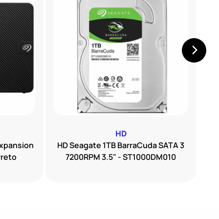
HD
Expansion
HD Seagate 1TB BarraCuda SATA 3
HD
Preto
7200RPM 3.5" - ST1000DM010
S