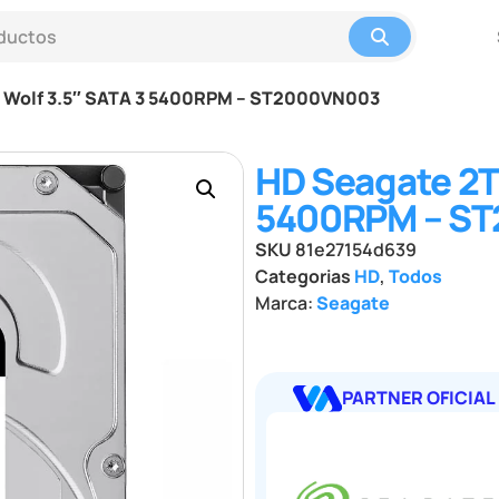
n Wolf 3.5″ SATA 3 5400RPM – ST2000VN003
HD Seagate 2TB
5400RPM – S
SKU
81e27154d639
Categorias
HD
,
Todos
Marca:
Seagate
PARTNER OFICIAL