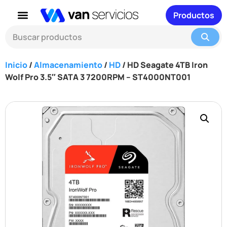
Productos
Inicio
/
Almacenamiento
/
HD
/ HD Seagate 4TB Iron
Wolf Pro 3.5″ SATA 3 7200RPM – ST4000NT001