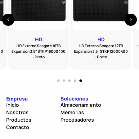
HD
HD
HD Externo Seagate 16TB
HD Externo Seagate 12TB
00
Expansion 3.5" STKP16000400
Expansion 3.5" STKP12000400
- Preto
- Preto
Empresa
Soluciones
Inicio
Almacenamiento
Nosotros
Memorias
Productos
Procesadores
Contacto