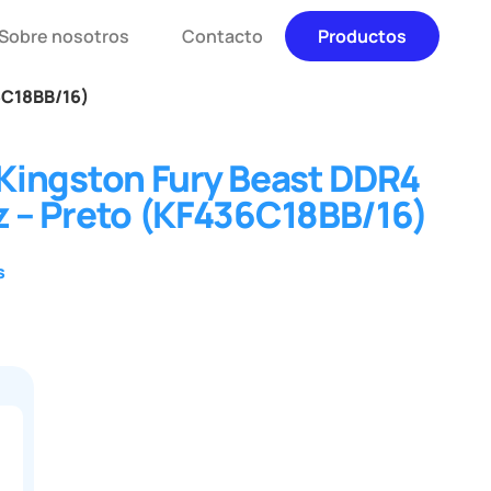
Sobre nosotros
Contacto
Productos
6C18BB/16)
ingston Fury Beast DDR4
 – Preto (KF436C18BB/16)
s