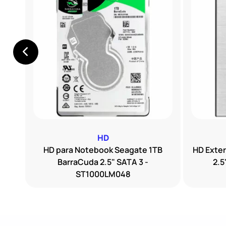
HD
sion
HD para Notebook Seagate 1TB
HD Exte
BarraCuda 2.5" SATA 3 -
2.5
ST1000LM048