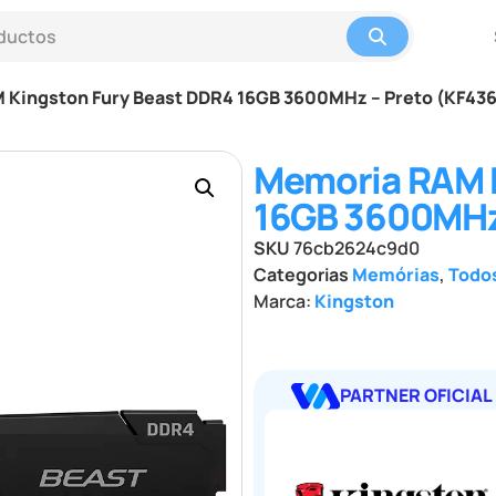
 Kingston Fury Beast DDR4 16GB 3600MHz – Preto (KF43
Memoria RAM K
16GB 3600MHz
SKU
76cb2624c9d0
Categorias
Memórias
,
Todo
Marca:
Kingston
PARTNER OFICIAL