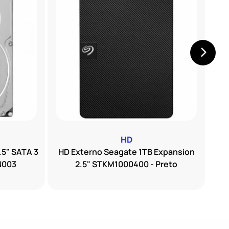
HD
.5" SATA 3
HD Externo Seagate 1TB Expansion
HD
N003
2.5" STKM1000400 - Preto