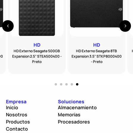
HD
HD
HD Externo Seagate 500GB
HD Externo Seagate 8TB
00
Expansion 2.5" STEA500400 -
Expansion 3.5" STKP8000400
Preto
- Preto
Empresa
Soluciones
Inicio
Almacenamiento
Nosotros
Memorias
Productos
Procesadores
Contacto