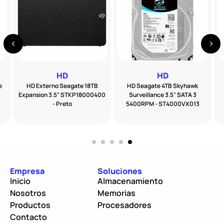
HD
HD
e
HD Externo Seagate 18TB
HD Seagate 4TB Skyhawk
Expansion 3.5" STKP18000400
Surveillance 3.5" SATA 3
- Preto
5400RPM - ST4000VX013
Empresa
Soluciones
Inicio
Almacenamiento
Nosotros
Memorias
Productos
Procesadores
Contacto