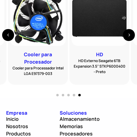
Cooler para
HD
a
HD Externo Seagate 6TB
Procesador
Expansion 3.5" STKP6000400
Cooler para Processador Intel
- Preto
LGA E97379-003
Empresa
Soluciones
Inicio
Almacenamiento
Nosotros
Memorias
Productos
Procesadores