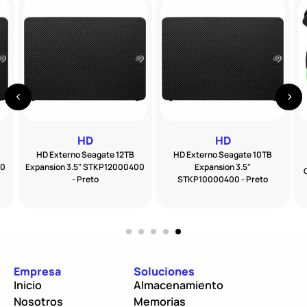
HD
HD
HD Externo Seagate 12TB
HD Externo Seagate 10TB
00
Expansion 3.5" STKP12000400
Expansion 3.5"
- Preto
STKP10000400 - Preto
Empresa
Soluciones
Inicio
Almacenamiento
Nosotros
Memorias