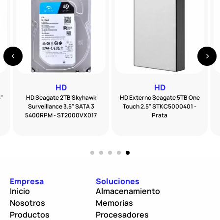
HD
HD
5"
HD Seagate 2TB Skyhawk
HD Externo Seagate 5TB One
Surveillance 3.5" SATA 3
Touch 2.5" STKC5000401 -
5400RPM - ST2000VX017
Prata
Empresa
Soluciones
Inicio
Almacenamiento
Nosotros
Memorias
Productos
Procesadores