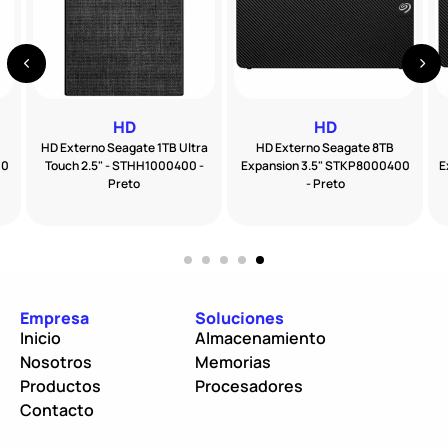
HD
HD
HD Externo Seagate 1TB Ultra
HD Externo Seagate 8TB
00
Touch 2.5" - STHH1000400 -
Expansion 3.5" STKP8000400
E
Preto
- Preto
Empresa
Soluciones
Inicio
Almacenamiento
Nosotros
Memorias
Productos
Procesadores
Contacto