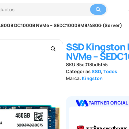
 480GB DC1000B NVMe – SEDC1000BM8/480G (Server)
SSD Kingston
NVMe – SEDC1
SKU
85c018bd6f55
Categorias
SSD
,
Todos
Marca:
Kingston
PARTNER OFICIAL