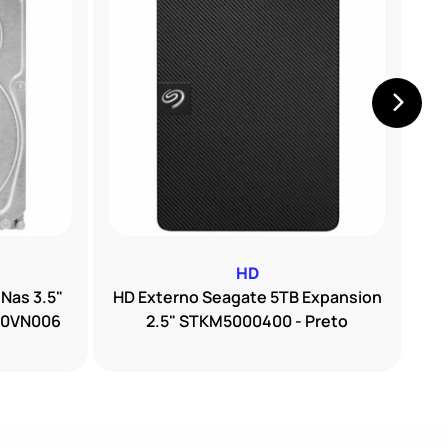
HD
 Nas 3.5"
HD Externo Seagate 5TB Expansion
HD 
00VN006
2.5" STKM5000400 - Preto