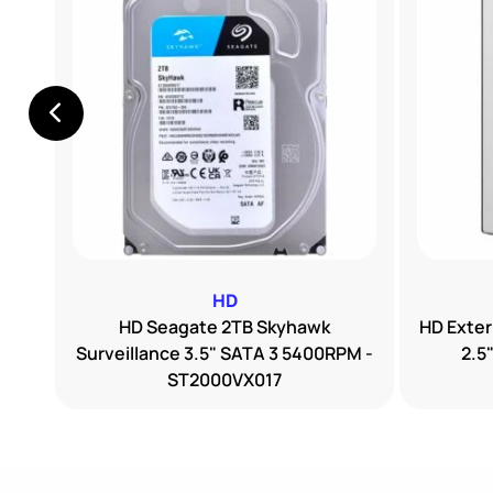
HD
sion
HD Seagate 2TB Skyhawk
HD Exte
Surveillance 3.5" SATA 3 5400RPM -
2.5
ST2000VX017