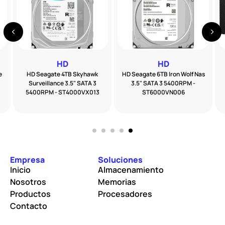
HD
HD
e
HD Seagate 4TB Skyhawk
HD Seagate 6TB Iron Wolf Nas
Surveillance 3.5" SATA 3
3.5" SATA 3 5400RPM -
5400RPM - ST4000VX013
ST6000VN006
Empresa
Soluciones
Inicio
Almacenamiento
Nosotros
Memorias
Productos
Procesadores
Contacto