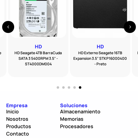
HD
HD
e
HD Seagate 4TB BarraCuda
HD Externo Seagate 16TB
SATA 3 5400RPM 3.5" -
Expansion 3.5" STKP16000400
ST4000DM004
- Preto
Empresa
Soluciones
Inicio
Almacenamiento
Nosotros
Memorias
Productos
Procesadores
Contacto