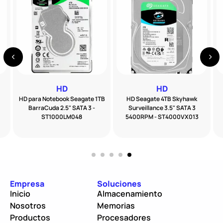
HD
HD
HD para Notebook Seagate 1TB
HD Seagate 4TB Skyhawk
BarraCuda 2.5" SATA 3 -
Surveillance 3.5" SATA 3
ST1000LM048
5400RPM - ST4000VX013
Empresa
Soluciones
Inicio
Almacenamiento
Nosotros
Memorias
Productos
Procesadores