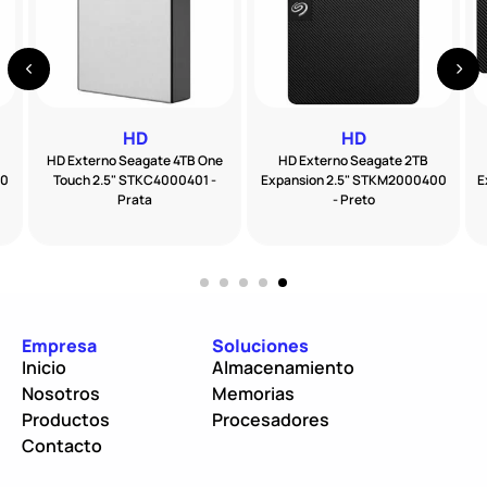
HD
HD
HD Externo Seagate 4TB One
HD Externo Seagate 2TB
00
Touch 2.5" STKC4000401 -
Expansion 2.5" STKM2000400
E
Prata
- Preto
Empresa
Soluciones
Inicio
Almacenamiento
Nosotros
Memorias
Productos
Procesadores
Contacto