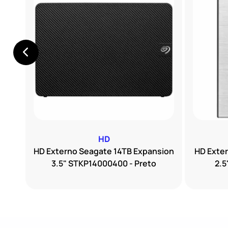
HD
sion
HD Externo Seagate 14TB Expansion
HD Exte
3.5" STKP14000400 - Preto
2.5