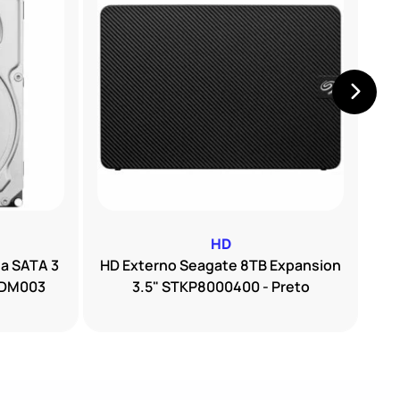
HD
a SATA 3
HD Externo Seagate 8TB Expansion
HD
0DM003
3.5" STKP8000400 - Preto
S