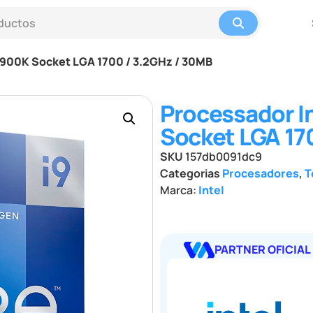
12900K Socket LGA 1700 / 3.2GHz / 30MB
Processador In
Socket LGA 17
SKU
157db0091dc9
Categorias
Procesadores
,
T
Marca:
Intel
PARTNER OFICIAL