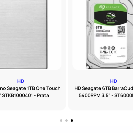
HD
HD
rno Seagate 1TB One Touch
HD Seagate 6TB BarraCud
" STKB1000401 - Prata
5400RPM 3.5" - ST600