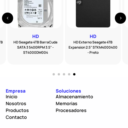
HD
HD
TB
HD Seagate 4TB BarraCuda
HD Externo Seagate 4TB
SATA 3 5400RPM 3.5" -
Expansion 2.5" STKM4000400
ST4000DM004
- Preto
Empresa
Soluciones
Inicio
Almacenamiento
Nosotros
Memorias
Productos
Procesadores
Contacto