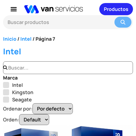
Productos
Inicio
/
Intel
/ Página 7
Intel
Marca
Intel
Kingston
Seagate
Ordenar por:
Orden: