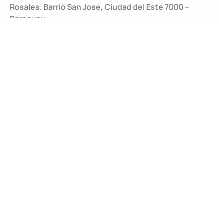
Rosales. Barrio San Jose, Ciudad del Este 7000 –
Paraguay.
¿Dudas?
Entre en contacto con nosotros.