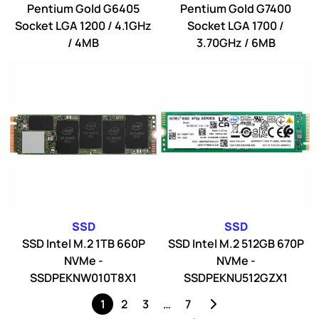
Pentium Gold G6405
Pentium Gold G7400
Socket LGA 1200 / 4.1GHz
Socket LGA 1700 /
/ 4MB
3.70GHz / 6MB
SSD
SSD
SSD Intel M.2 1TB 660P
SSD Intel M.2 512GB 670P
NVMe -
NVMe -
SSDPEKNW010T8X1
SSDPEKNU512GZX1
1
2
3
…
7